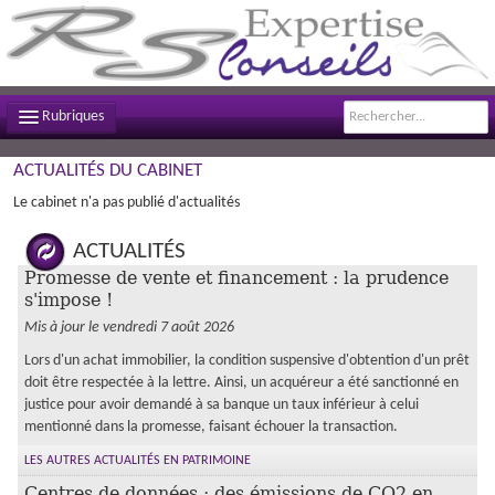
Rubriques
ACTUALITÉS DU CABINET
LE CABINET
Le cabinet n'a pas publié d'actualités
NOS MISSIONS
ACTUALITÉS
CONTACTEZ-NOUS
Promesse de vente et financement : la prudence
s'impose !
PLAN D'ACCÈS
Mis à jour le vendredi 7 août 2026
FILS D'ACTUALITÉS
Lors d'un achat immobilier, la condition suspensive d'obtention d'un prêt
doit être respectée à la lettre. Ainsi, un acquéreur a été sanctionné en
INFOS DE GESTION
justice pour avoir demandé à sa banque un taux inférieur à celui
mentionné dans la promesse, faisant échouer la transaction.
OUTILS PRATIQUES
LES AUTRES ACTUALITÉS EN PATRIMOINE
Centres de données : des émissions de CO2 en